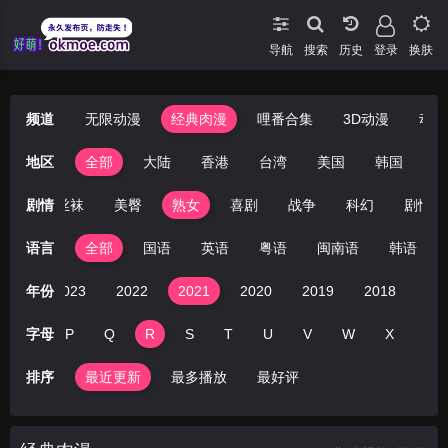
导航
搜索
登录
换肤
频道
无限动漫
经典肉漫
哩番合集
3D动漫
动漫
地区
全部
大陆
香港
台湾
美国
韩国
日
扶她
剧情
丝袜
美臀
熟女
喜剧
战争
科幻
剧情
语言
全部
国语
英语
粤语
闽南语
韩语
024
年份
2023
2022
2021
2020
2019
2018
20
O
字母
P
Q
R
S
T
U
V
W
X
Y
排序
最近更新
最多播放
最好评