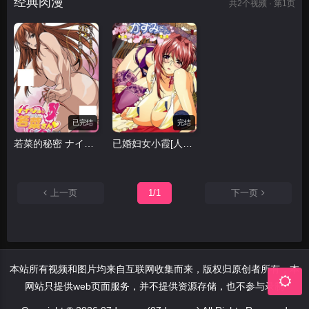
经典肉漫
共
2
个视频 · 第1页
已完结
完结
若菜的秘密 ナイショの若菜さん
已婚妇女小霞[人妻かすみさん]
上一页
1/1
下一页
本站所有视频和图片均来自互联网收集而来，版权归原创者所有，本
网站只提供web页面服务，并不提供资源存储，也不参与录制