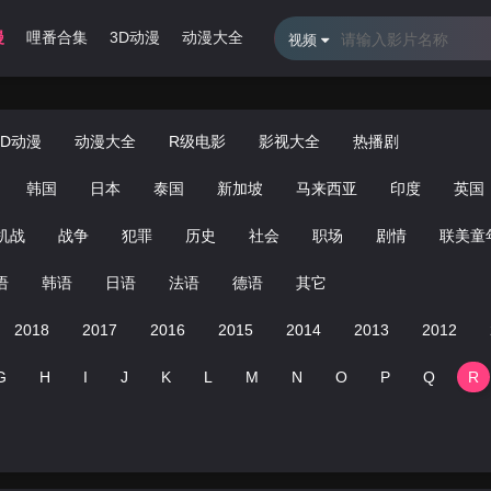
漫
哩番合集
3D动漫
动漫大全
R级电影
影视大全
热播剧
视频
3D动漫
动漫大全
R级电影
影视大全
热播剧
韩国
日本
泰国
新加坡
马来西亚
印度
英国
机战
战争
犯罪
历史
社会
职场
剧情
联美童
语
韩语
日语
法语
德语
其它
2018
2017
2016
2015
2014
2013
2012
G
H
I
J
K
L
M
N
O
P
Q
R