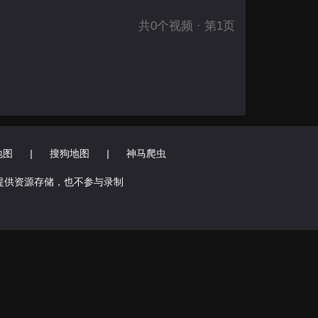
共
0
个视频 · 第1页
地图
|
搜狗地图
|
神马爬虫
提供资源存储，也不参与录制