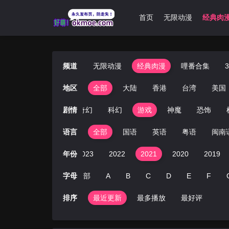
首页
无限动漫
经典肉
频道
无限动漫
经典肉漫
哩番合集
地区
全部
大陆
香港
台湾
美国
愈
萝莉
推理
剧情
奇幻
科幻
游戏
神魔
恐饰
语言
全部
国语
英语
粤语
闽南
2025
2024
年份
2023
2022
2021
2020
2019
字母
全部
A
B
C
D
E
F
排序
最近更新
最多播放
最好评