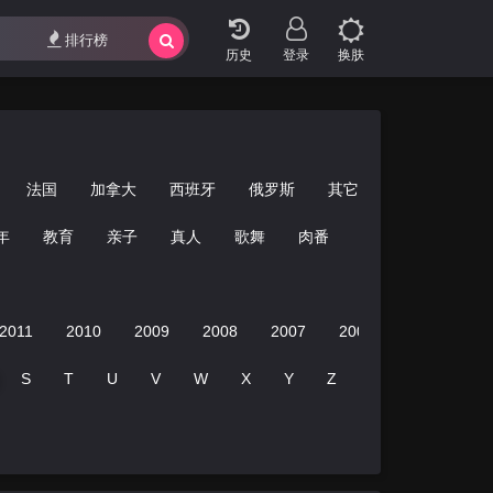
影视专题
最近更新
排行榜
排行榜
登录
换肤
法国
加拿大
西班牙
俄罗斯
其它
年
教育
亲子
真人
歌舞
肉番
美少女
轻小说
2011
2010
2009
2008
2007
2006
2005
20
S
T
U
V
W
X
Y
Z