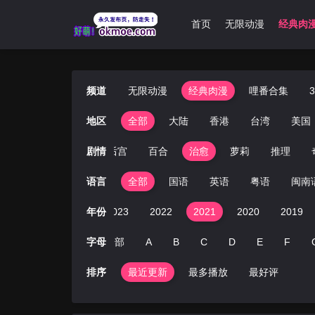
首页
无限动漫
经典肉
频道
无限动漫
经典肉漫
哩番合集
地区
全部
大陆
香港
台湾
美国
情
恋爱
冒险
剧情
后宫
百合
治愈
萝莉
推理
语言
全部
国语
英语
粤语
闽南
2025
2024
年份
2023
2022
2021
2020
2019
字母
全部
A
B
C
D
E
F
排序
最近更新
最多播放
最好评