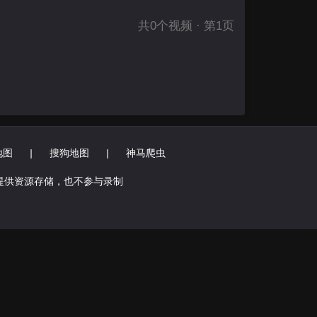
共
0
个视频 · 第1页
地图
|
搜狗地图
|
神马爬虫
提供资源存储，也不参与录制