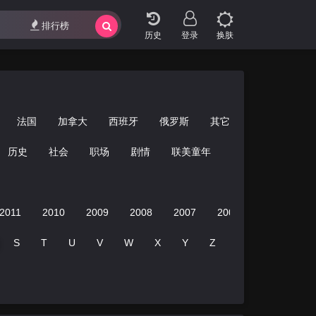
影视专题
最近更新
排行榜
排行榜
登录
换肤
法国
加拿大
西班牙
俄罗斯
其它
历史
社会
职场
剧情
联美童年
教育
亲子
2011
2010
2009
2008
2007
2006
2005
20
S
T
U
V
W
X
Y
Z