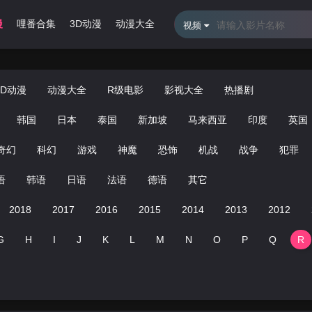
漫
哩番合集
3D动漫
动漫大全
R级电影
影视大全
热播剧
视频
3D动漫
动漫大全
R级电影
影视大全
热播剧
韩国
日本
泰国
新加坡
马来西亚
印度
英国
奇幻
科幻
游戏
神魔
恐饰
机战
战争
犯罪
语
韩语
日语
法语
德语
其它
2018
2017
2016
2015
2014
2013
2012
G
H
I
J
K
L
M
N
O
P
Q
R