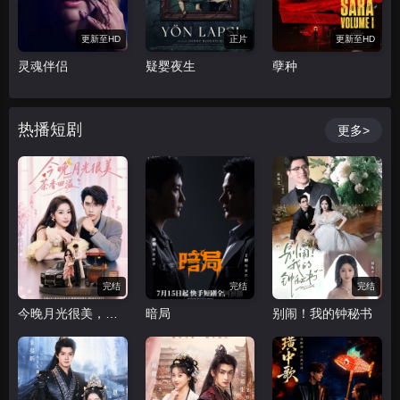
更新至HD
正片
更新至HD
灵魂伴侣
疑婴夜生
孽种
热播短剧
更多>
完结
完结
完结
今晚月光很美，茶香四溢
暗局
别闹！我的钟秘书