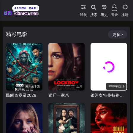
导航
搜索
登录
换肤
精彩电影
更多>
更新至下集
正片
HD中字|国语
民间奇案录2026
猛尸一家亲
银河奥特曼特别剧场版