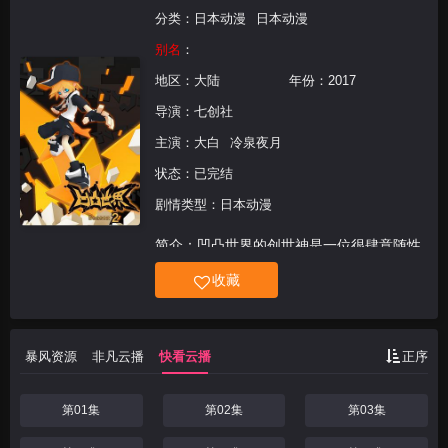
分类：
日本动漫
日本动漫
别名
：
地区：
大陆
年份：
2017
导演：
七创社
主演：
大白
冷泉夜月
状态：已完结
剧情类型：日本动漫
简介：凹凸世界的创世神是一位很肆意随性
的神明。他创造了凹凸世界的无数星球和人
收藏
民，又随心所欲毫无规律地统治着他们——
他让有的星球富饶美丽，让有的星球贫瘠荒
凉，让有的子民享受自由幸福，又让有的子
暴风资源
非凡云播
快看云播
正序
民承担重税苦役。
第01集
第02集
第03集