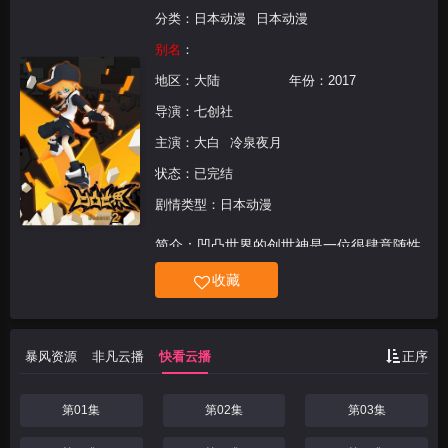
分类：
日本动漫
日本动漫
别名
：
地区：
大陆
年份：
2017
导演：
七创社
主演：
大白
冷泉夜月
状态：已完结
剧情类型：日本动漫
简介：凹凸世界的创世神是一位很肆意随性
的神明。他创造了凹凸世界的无数星球和人
收藏
民，又随心所欲毫无规律地统治着他们——
他让有的星球富饶美丽，让有的星球贫瘠荒
凉，让有的子民享受自由幸福，又让有的子
暴风资源
非凡云播
快看云播
正序
民承担重税苦役。
第01集
第02集
第03集