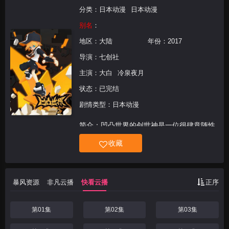
分类：
日本动漫
日本动漫
别名
：
地区：
大陆
年份：
2017
导演：
七创社
主演：
大白
冷泉夜月
状态：已完结
剧情类型：日本动漫
简介：凹凸世界的创世神是一位很肆意随性
的神明。他创造了凹凸世界的无数星球和人
收藏
民，又随心所欲毫无规律地统治着他们——
他让有的星球富饶美丽，让有的星球贫瘠荒
凉，让有的子民享受自由幸福，又让有的子
暴风资源
非凡云播
快看云播
正序
民承担重税苦役。
第01集
第02集
第03集