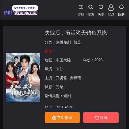
导航
搜索
登录
换肤
失业后，激活诸天钓鱼系统
分类：
热播短剧
短剧
别名
：
地区：
中国大陆
年份：
2026
导演：未知
主演：
郑贤哲
秦璐瑶
状态：完结
剧情类型：短剧
简介：暂无简介
立即播放
收藏