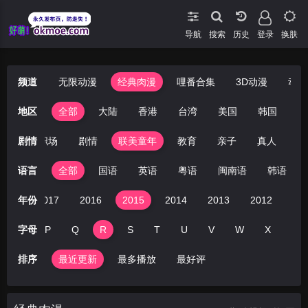
导航
搜索
登录
换肤
频道
无限动漫
经典肉漫
哩番合集
3D动漫
动漫
地区
全部
大陆
香港
台湾
美国
韩国
日
社会
剧情
职场
剧情
联美童年
教育
亲子
真人
歌
语言
全部
国语
英语
粤语
闽南语
韩语
018
年份
2017
2016
2015
2014
2013
2012
20
O
字母
P
Q
R
S
T
U
V
W
X
Y
排序
最近更新
最多播放
最好评