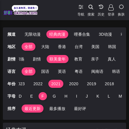
导航
搜索
登录
换肤
频道
无限动漫
经典肉漫
哩番合集
3D动漫
动漫
地区
全部
大陆
香港
台湾
美国
韩国
日
社会
剧情
职场
剧情
联美童年
教育
亲子
真人
歌
语言
全部
国语
英语
粤语
闽南语
韩语
024
年份
2023
2022
2021
2020
2019
2018
20
C
字母
D
E
F
G
H
I
J
K
L
M
排序
最近更新
最多播放
最好评