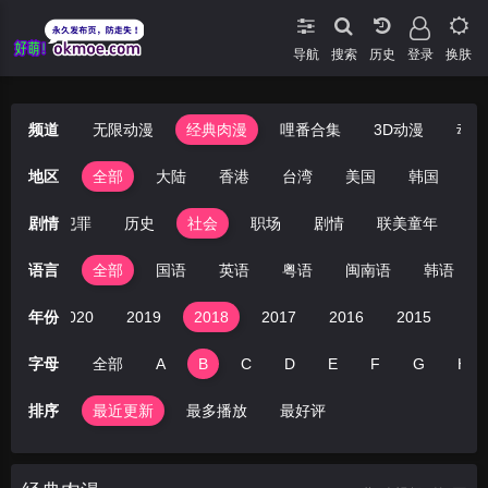
导航
搜索
登录
换肤
频道
无限动漫
经典肉漫
哩番合集
3D动漫
动漫
地区
全部
大陆
香港
台湾
美国
韩国
日
战争
剧情
犯罪
历史
社会
职场
剧情
联美童年
教
语言
全部
国语
英语
粤语
闽南语
韩语
021
年份
2020
2019
2018
2017
2016
2015
20
字母
全部
A
B
C
D
E
F
G
H
排序
最近更新
最多播放
最好评