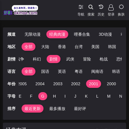
导航
搜索
登录
换肤
频道
无限动漫
经典肉漫
哩番合集
3D动漫
动漫
地区
全部
大陆
香港
台湾
美国
韩国
日
喜剧
剧情
战争
科幻
剧情
武侠
冒险
枪战
恐怖
语言
全部
国语
英语
粤语
闽南语
韩语
2006
年份
2005
2004
2003
2002
2001
2000
D
字母
E
F
G
H
I
J
K
L
M
N
排序
最近更新
最多播放
最好评