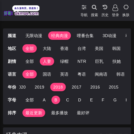
导航
搜索
登录
换肤
频道
无限动漫
经典肉漫
哩番合集
3D动漫
动漫
地区
全部
大陆
香港
台湾
美国
韩国
日
剧情
全部
人妻
绿帽
NTR
巨乳
扶她
丝
语言
全部
国语
英语
粤语
闽南语
韩语
021
年份
2020
2019
2018
2017
2016
2015
20
字母
全部
A
B
C
D
E
F
G
H
排序
最近更新
最多播放
最好评