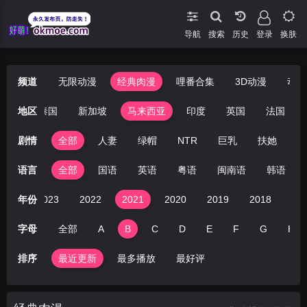
导航
搜索
登录
换肤
频道
无限动漫
经典肉漫
哩番合集
3D动漫
动漫
日本
地区
泰国
新加坡
马来西亚
印度
英国
法国
剧情
全部
人妻
绿帽
NTR
巨乳
扶她
丝
语言
全部
国语
英语
粤语
闽南语
韩语
024
年份
2023
2022
2021
2020
2019
2018
20
字母
全部
A
B
C
D
E
F
G
H
排序
最近更新
最多播放
最好评