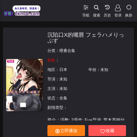
导航
搜索
登录
换肤
沉陷口X的嘴唇 フェラハメりっ
ぷす
分类：
哩番合集
别名
：
地区：
日本
年份：未知
导演：未知
主演：未知
状态：全集
剧情类型：
简介：话数: 2原作: Fue导演: 荒木英樹分
镜: 荒木英樹演出: 荒木英樹人物设定: 荒木
立即播放
收藏
英樹作画监督: 荒木英樹别名: Fella Hame